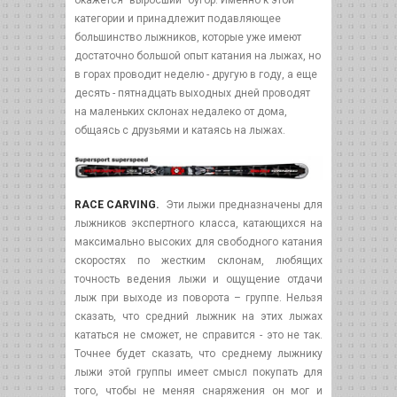
окажется "выросший" бугор. Именно к этой
категории и принадлежит подавляющее
большинство лыжников, которые уже имеют
достаточно большой опыт катания на лыжах, но
в горах проводит неделю - другую в году, а еще
десять - пятнадцать выходных дней проводят
на маленьких склонах недалеко от дома,
общаясь с друзьями и катаясь на лыжах.
RACE CARVING.
Эти лыжи предназначены для
лыжников экспертного класса, катающихся на
максимально высоких для свободного катания
скоростях по жестким склонам, любящих
точность ведения лыжи и ощущение отдачи
лыж при выходе из поворота – группе. Нельзя
сказать, что средний лыжник на этих лыжах
кататься не сможет, не справится - это не так.
Точнее будет сказать, что среднему лыжнику
лыжи этой группы имеет смысл покупать для
того, чтобы не меняя снаряжения он мог и