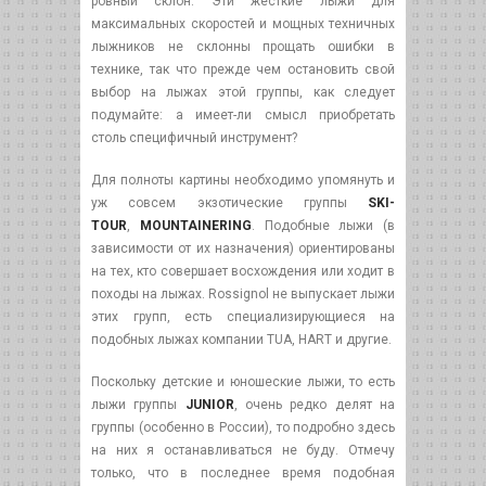
ровный склон. Эти жесткие лыжи для
максимальных скоростей и мощных техничных
лыжников не склонны прощать ошибки в
технике, так что прежде чем остановить свой
выбор на лыжах этой группы, как следует
подумайте: а имеет-ли смысл приобретать
столь специфичный инструмент?
Для полноты картины необходимо упомянуть и
уж совсем экзотические группы
SKI-
TOUR
,
MOUNTAINERING
. Подобные лыжи (в
зависимости от их назначения) ориентированы
на тех, кто совершает восхождения или ходит в
походы на лыжах. Rossignol не выпускает лыжи
этих групп, есть специализирующиеся на
подобных лыжах компании TUA, HART и другие.
Поскольку детские и юношеские лыжи, то есть
лыжи группы
JUNIOR
, очень редко делят на
группы (особенно в России), то подробно здесь
на них я останавливаться не буду. Отмечу
только, что в последнее время подобная