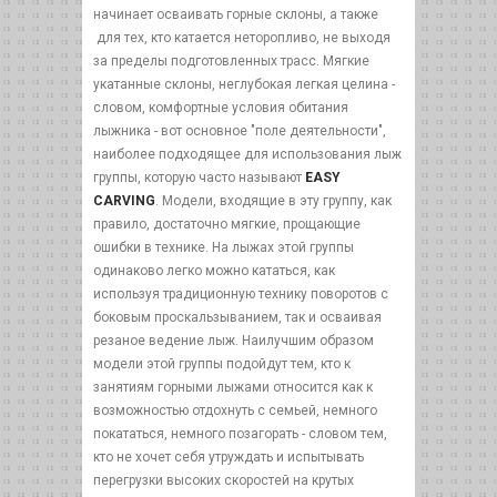
начинает осваивать горные склоны, а также
для тех, кто катается неторопливо, не выходя
за пределы подготовленных трасс. Мягкие
укатанные склоны, неглубокая легкая целина -
словом, комфортные условия обитания
лыжника - вот основное "поле деятельности",
наиболее подходящее для использования лыж
группы, которую часто называют
EASY
CARVING
. Модели, входящие в эту группу, как
правило, достаточно мягкие, прощающие
ошибки в технике. На лыжах этой группы
одинаково легко можно кататься, как
используя традиционную технику поворотов с
боковым проскальзыванием, так и осваивая
резаное ведение лыж. Наилучшим образом
модели этой группы подойдут тем, кто к
занятиям горными лыжами относится как к
возможностью отдохнуть с семьей, немного
покататься, немного позагорать - словом тем,
кто не хочет себя утруждать и испытывать
перегрузки высоких скоростей на крутых