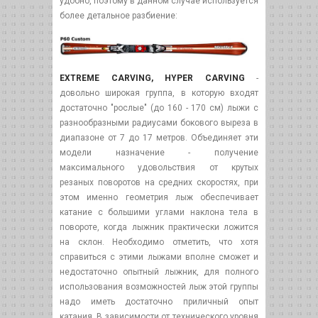
удобно, поэтому в данном случае используется
более детальное разбиение:
EXTREME CARVING, HYPER CARVING
-
довольно широкая группа, в которую входят
достаточно "рослые" (до 160 - 170 см) лыжи с
разнообразными радиусами бокового выреза в
диапазоне от 7 до 17 метров. Объединяет эти
модели назначение - получение
максимального удовольствия от крутых
резаных поворотов на средних скоростях, при
этом именно геометрия лыж обеспечивает
катание c большими углами наклона тела в
повороте, когда лыжник практически ложится
на склон. Необходимо отметить, что хотя
справиться с этими лыжами вполне сможет и
недостаточно опытный лыжник, для полного
использования возможностей лыж этой группы
надо иметь достаточно приличный опыт
катания. В зависимости от технического уровня