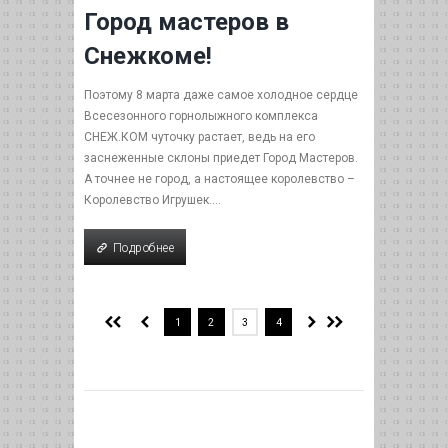
Город мастеров в
Снежкоме!
Поэтому 8 марта даже самое холодное сердце
Всесезонного горнолыжного комплекса
СНЕЖ.КОМ чуточку растает, ведь на его
заснеженные склоны приедет Город Мастеров.
А точнее не город, а настоящее королевство –
Королевство Игрушек....
Подробнее
Подробнее
1
2
3
4