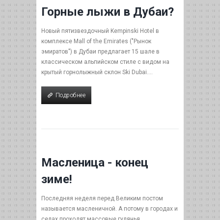
Горные лыжи в Дубаи?
Новый пятизвездочный Kempinski Hotel в
комплексе Mall of the Emirates ("Рынок
эмиратов") в Дубаи предлагает 15 шале в
классическом альпийском стиле c видом на
крытый горнолыжный склон Ski Dubai....
Подробнее
Подробнее
Масленица - конец
зиме!
Последняя неделя перед Великим постом
называется масленичной. А потому в городах и
селах проходят массовые гулянья...