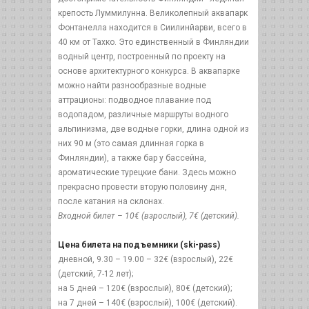
крепость Луммилунна. Великолепный аквапарк
Фонтанелла находится в Сиилинйарви, всего в
40 км от Тахко. Это единственный в Финляндии
водный центр, построенный по проекту на
основе архитектурного конкурса. В аквапарке
можно найти разнообразные водные
аттрационы: подводное плавание под
водопадом, различные маршруты водного
альпинизма, две водные горки, длина одной из
них 90 м (это самая длинная горка в
Финляндии), а также бар у бассейна,
ароматические турецкие бани. Здесь можно
прекрасно провести вторую половину дня,
после катания на склонах.
Входной билет – 10€ (взрослый), 7€ (детский).
Цена билета на подъемники (ski-pass)
дневной, 9.30 – 19.00 – 32€ (взрослый), 22€
(детский, 7-12 лет);
на 5 дней – 120€ (взрослый), 80€ (детский);
на 7 дней – 140€ (взрослый), 100€ (детский).