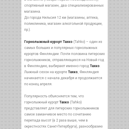
спортивный магазин, два специализированных
магазина.
До города Нильсия 12 км (магазины, аптека,
поликлиника, магазин алкогольной продукции,
пр.).
Горнолыжный курорт Тахко
(Tahko) – один из
самых больших и популярных горнолыжных
курортов Финляндии. Почти половина питерских
горнолыжников, отправляющихся на Новый год
в Финляндию, выбирают именно город
Тахко
.
Лыжный сезон на курорте
Тахко
, Финляндия
начинается с начала декабря и продолжается
по конец апреля.
Популярность объясняется тем, что
горнолыжный курорт
Тахко
(Tahko)
представляет для питерских горнолыжников
самое заманчивое место по сочетанию
перепада высот (в 2 раза выше, чем в
окрестностях Санкт-Петербурга), разнообразию