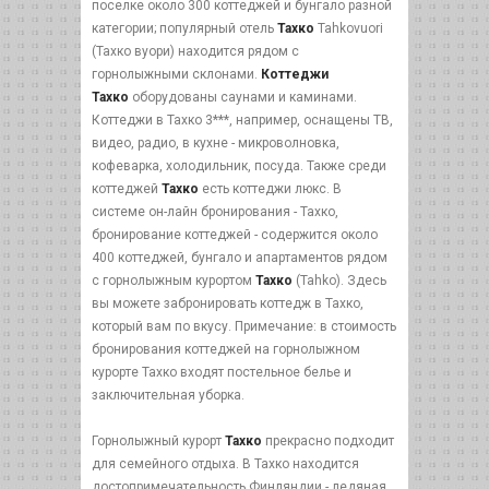
поселке около 300 коттеджей и бунгало разной
категории; популярный отель
Тахко
Tahkovuori
(Тахко вуори) находится рядом с
горнолыжными склонами.
Коттеджи
Тахко
оборудованы саунами и каминами.
Коттеджи в Тахко 3***, например, оснащены ТВ,
видео, радио, в кухне - микроволновка,
кофеварка, холодильник, посуда. Также среди
коттеджей
Тахко
есть коттеджи люкс. В
системе он-лайн бронирования - Тахко,
бронирование коттеджей - содержится около
400 коттеджей, бунгало и апартаментов рядом
с горнолыжным курортом
Тахко
(Tahko). Здесь
вы можете забронировать коттедж в Тахко,
который вам по вкусу. Примечание: в стоимость
бронирования коттеджей на горнолыжном
курорте Тахко входят постельное белье и
заключительная уборка.
Горнолыжный курорт
Тахко
прекрасно подходит
для семейного отдыха. В Тахко находится
достопримечательность Финляндии - ледяная