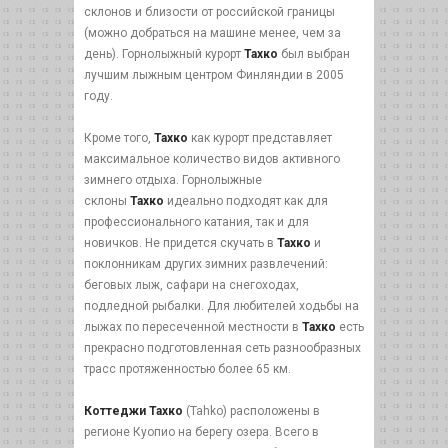
склонов и близости от российской границы
(можно добраться на машине менее, чем за
день). Горнолыжный курорт
Тахко
был выбран
лучшим лыжным центром Финляндии в 2005
году.
Кроме того,
Тахко
как курорт представляет
максимальное количество видов активного
зимнего отдыха. Горнолыжные
склоны
Тахко
идеально подходят как для
профессионального катания, так и для
новичков. Не придется скучать в
Тахко
и
поклонникам других зимних развлечений:
беговых лыж, сафари на снегоходах,
подледной рыбалки. Для любителей ходьбы на
лыжах по пересеченной местности в
Тахко
есть
прекрасно подготовленная сеть разнообразных
трасс протяженностью более 65 км.
Коттеджи Тахко
(Tahko) расположены в
регионе Куопио на берегу озера. Всего в