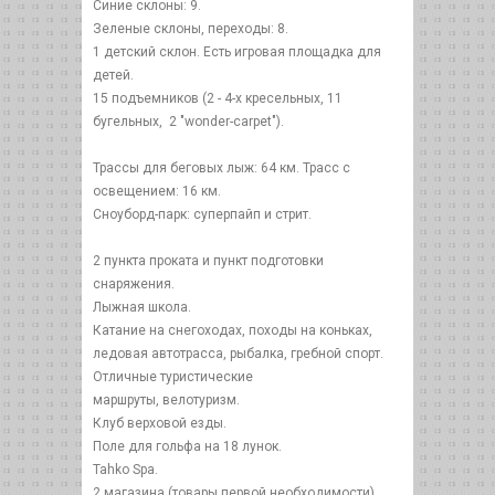
Синие склоны: 9.
Зеленые склоны, переходы: 8.
1 детский склон. Есть игровая площадка для
детей.
15 подъемников (2 - 4-х кресельных, 11
бугельных, 2 "wonder-carpet").
Трассы для беговых лыж: 64 км. Трасс с
освещением: 16 км.
Сноуборд-парк: суперпайп и стрит.
2 пункта проката и пункт подготовки
снаряжения.
Лыжная школа.
Катание на снегоходах, походы на коньках,
ледовая автотрасса, рыбалка, гребной спорт.
Отличные туристические
маршруты, велотуризм.
Клуб верховой езды.
Поле для гольфа на 18 лунок.
Tahko Spa.
2 магазина (товары первой необходимости),