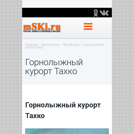
Главная
Где кататься
Финляндия
Горнолыжный
курорт Тахко
Горнолыжный
курорт Тахко
Горнолыжный курорт
Тахко