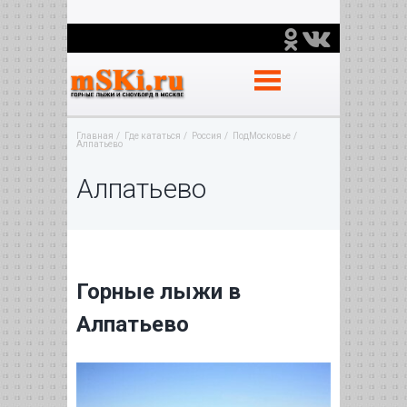
Главная
Где кататься
Россия
ПодМосковье
Алпатьево
Алпатьево
Горные лыжи в
Алпатьево