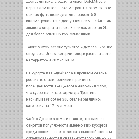
доставлять желающих на склон DoloMitica с
перепадом высот 1248 метров. На этом склоне
сейчас функционируют две трассы: 5,8-
километровая Tour, доступная всем любителям
зимнего спорта, а также 3,5-километровая Star
для более опытных горнолыжников.
Также в этом сезоне туристов ждет расширение
сноупарка Ursus, который теперь располагается
на территории 70 тыс. кв. м.
На курорте Валь-ди-Фасса в прошлом сезоне
россияне стали третьими в рейтинге
посещаемости. Г-н Джерола напомнил о том,
что курортная инфраструктура Трентино
насчитывает более 300 отелей различной
категории на 17 тыс. мест.
Фабио Джерола отметил также, что один из
секретов популярности именно этих курортов
среди россиян заключается в высокой степени
организованности и связанности горнолыжных