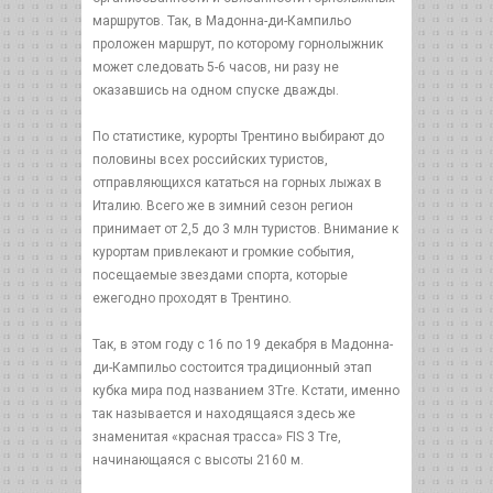
маршрутов. Так, в Мадонна-ди-Кампильо
проложен маршрут, по которому горнолыжник
может следовать 5-6 часов, ни разу не
оказавшись на одном спуске дважды.
По статистике, курорты Трентино выбирают до
половины всех российских туристов,
отправляющихся кататься на горных лыжах в
Италию. Всего же в зимний сезон регион
принимает от 2,5 до 3 млн туристов. Внимание к
курортам привлекают и громкие события,
посещаемые звездами спорта, которые
ежегодно проходят в Трентино.
Так, в этом году с 16 по 19 декабря в Мадонна-
ди-Кампильо состоится традиционный этап
кубка мира под названием 3Tre. Кстати, именно
так называется и находящаяся здесь же
знаменитая «красная трасса» FIS 3 Tre,
начинающаяся с высоты 2160 м.