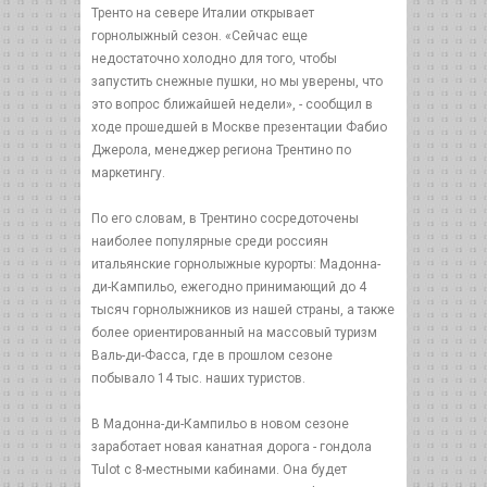
Тренто на севере Италии открывает
горнолыжный сезон. «Сейчас еще
недостаточно холодно для того, чтобы
запустить снежные пушки, но мы уверены, что
это вопрос ближайшей недели», - сообщил в
ходе прошедшей в Москве презентации Фабио
Джерола, менеджер региона Трентино по
маркетингу.
По его словам, в Трентино сосредоточены
наиболее популярные среди россиян
итальянские горнолыжные курорты: Мадонна-
ди-Кампильо, ежегодно принимающий до 4
тысяч горнолыжников из нашей страны, а также
более ориентированный на массовый туризм
Валь-ди-Фасса, где в прошлом сезоне
побывало 14 тыс. наших туристов.
В Мадонна-ди-Кампильо в новом сезоне
заработает новая канатная дорога - гондола
Tulot с 8-местными кабинами. Она будет