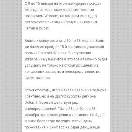
С 8 по 15 января на этом же курорте пройдет
ежегодное «светское мероприятие» под
названием Wrooom, на котором ежегодно
встречаются пилоты «Формулы-1» команд
Ferrari и Ducati.
Ближе к концу сезона, с 16 по 18 марта в Валь-
ди-Фьемме пройдет 15-й фестиваль джазовой
музыки Dolomiti Ski Jazz. Выступления
джазовых музыкантов в это время можно будет
услышать не только на открытых сценах и в
концертных залах, но и непосредственно во
время катания.
Стоит отметить, что в начале сезона не только в
Трентино, но и на других курортах региона
Dolomiti Superski действует ряд
спецпредложений. Так, с 28 ноября по 23
декабря при размещении в гостинице на 4 дня
можно бесплатно получить пятый день
проживания и ски-пасс на один день, а ещё