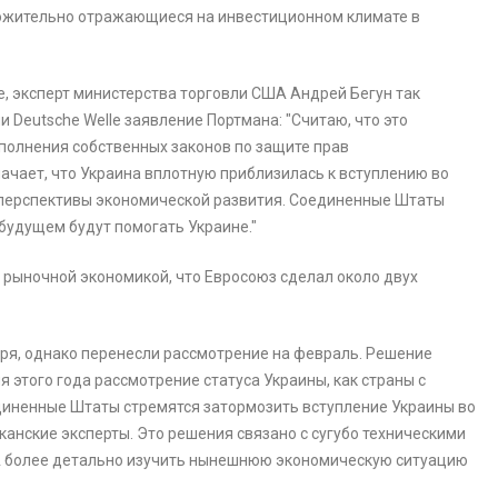
ложительно отражающиеся на инвестиционном климате в
, эксперт министерства торговли США Андрей Бегун так
Deutsche Welle заявление Портмана: "Считаю, что это
полнения собственных законов по защите прав
начает, что Украина вплотную приблизилась к вступлению во
 перспективы экономической развития. Соединенные Штаты
 будущем будут помогать Украине."
 рыночной экономикой, что Евросоюз сделал около двух
ря, однако перенесли рассмотрение на февраль. Решение
 этого года рассмотрение статуса Украины, как страны с
единенные Штаты стремятся затормозить вступление Украины во
анские эксперты. Это решения связано с сугубо техническими
А более детально изучить нынешнюю экономическую ситуацию