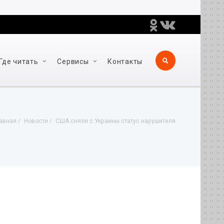
Где читать
Сервисы
Контакты
авная
Новости
США сняли с Украины статус нарушителя