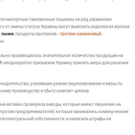
ются импортные таможенные пошлины на ряд украинских
го от смены статуса Украины могут выиграть изделия из железа
,
лыжи
, продукты протеинов -
протеин казеиновый
,
ы.
гально производилось значительное количество продукции на
США неоднократно призывали Украину принять меры для решения
конодательство, усилившие режим лицензирования и меры по
ному производству и сбыту компакт-дисков.
ина активно проверяла заводы, которые имеют лицензию на
ы против предпринимателей, которые занимались коммерческим
теллектуальной собственности, и налагала штрафы на