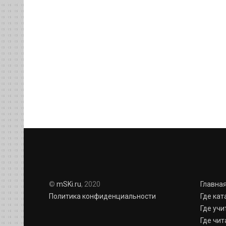
©
mSKi.ru
, 2020
Главна
Политика конфиденциальности
Где кат
Где учи
Где чит