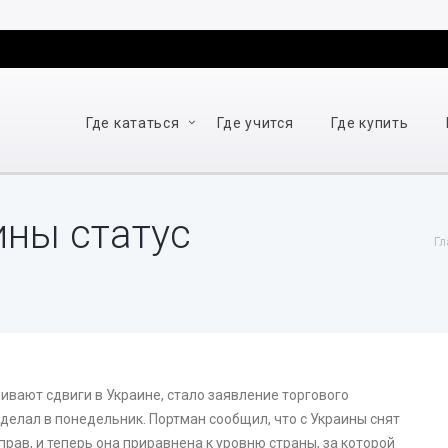
Где кататься
Где учится
Где купить
ины статус
Гл
вают сдвиги в Украине, стало заявление торгового
делал в понедельник. Портман сообщил, что с Украины снят
рав, и теперь она приравнена к уровню страны, за которой