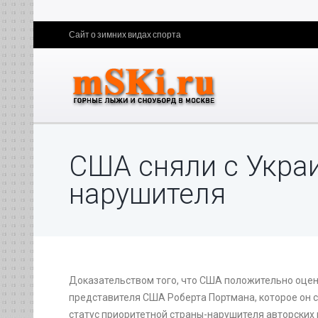
Сайт о зимних видах спорта
США сняли с Укра
нарушителя
Доказательством того, что США положительно оцени
представителя США Роберта Портмана, которое он с
статус приоритетной страны-нарушителя авторских п