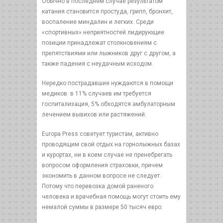
Обычно в последнем случае результатом
катания становится простуда, грипп, бронхит,
воспаление миндалин и легких. Среди
«спортивных» неприятностей лидирующие
позиции принадлежат столкновениям с
препятствиями или лыжников друг с другом, а
также падения с неудачным исходом.
Нередко пострадавшие нуждаются в помощи
медиков: в 11% случаев им требуется
госпитализация, 5% обходятся амбулаторным
лечением вывихов или растяжений.
Europa Press советует туристам, активно
проводящим свой отдых на горнолыжных базах
и курортах, ни в коем случае не пренебрегать
вопросом оформления страховки, причем
экономить в данном вопросе не следует.
Потому что перевозка домой раненого
человека и врачебная помощь могут стоить ему
немалой суммы в размере 50 тысяч евро.