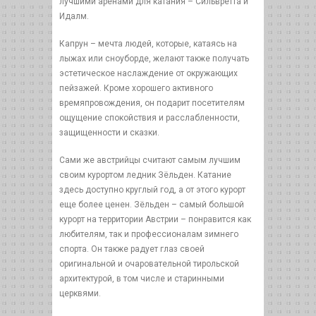
лучшими аренами для катания – Сильвретта и
Идалм.
Капрун – мечта людей, которые, катаясь на
лыжах или сноуборде, желают также получать
эстетическое наслаждение от окружающих
пейзажей. Кроме хорошего активного
времяпровождения, он подарит посетителям
ощущение спокойствия и расслабленности,
защищенности и сказки.
Сами же австрийцы считают самым лучшим
своим курортом ледник Зёльден. Катание
здесь доступно круглый год, а от этого курорт
еще более ценен. Зёльден – самый большой
курорт на территории Австрии – понравится как
любителям, так и профессионалам зимнего
спорта. Он также радует глаз своей
оригинальной и очаровательной тирольской
архитектурой, в том числе и старинными
церквями.