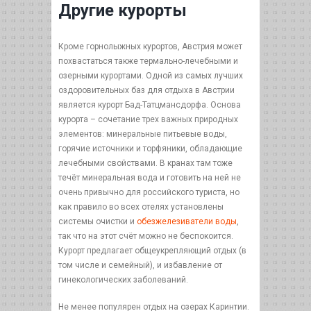
Другие курорты
Кроме горнолыжных курортов, Австрия может
похвастаться также термально-лечебными и
озерными курортами. Одной из самых лучших
оздоровительных баз для отдыха в Австрии
является курорт Бад-Татцмансдорфа. Основа
курорта – сочетание трех важных природных
элементов: минеральные питьевые воды,
горячие источники и торфяники, обладающие
лечебными свойствами. В кранах там тоже
течёт минеральная вода и готовить на ней не
очень привычно для российского туриста, но
как правило во всех отелях установлены
системы очистки и
обезжелезиватели воды
,
так что на этот счёт можно не беспокоится.
Курорт предлагает общеукрепляющий отдых (в
том числе и семейный), и избавление от
гинекологических заболеваний.
Не менее популярен отдых на озерах Каринтии.