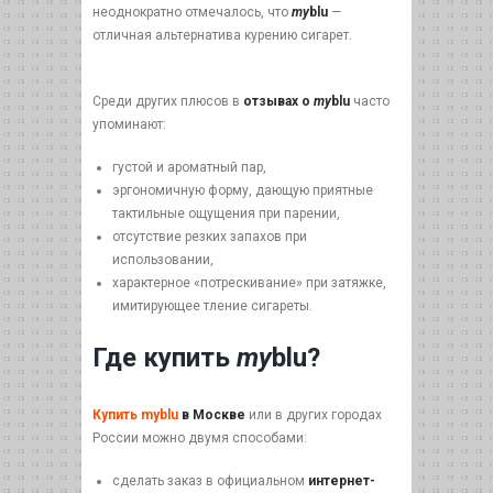
неоднократно отмечалось, что
my
blu
—
отличная альтернатива курению сигарет.
Среди других плюсов в
отзывах о
my
blu
часто
упоминают:
густой и ароматный пар,
эргономичную форму, дающую приятные
тактильные ощущения при парении,
отсутствие резких запахов при
использовании,
характерное «потрескивание» при затяжке,
имитирующее тление сигареты.
Где купить
my
blu?
Купить myblu
в Москве
или в других городах
России можно двумя способами:
сделать заказ в официальном
интернет-