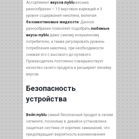
Ассортимент
вкусов
my
blu
весьма
разнообразен — 13 вкусовых вариаций и 3
уровня содержания никотина, включая
безникотиновые жидкости
. Данное
разнообразие позволяет подобрать
любимые
вкусы
my
blu
даже самому искушенному
потребителю, а также регулировать уровень
потребления никотина, при необходимости
снижая его с высокого до нулевого.
Производитель постоянно совершенствует
качество своего продукта и расширяет линейку
вкусов.
Безопасность
устройства
Вейп
my
blu
самый безопасный продукт в своем
сегменте, поскольку в девайсе установлена
защитная система от коротких замыканий, что
предотвращает вероятность возникновения