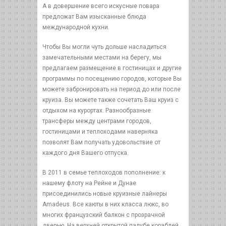
А в довершение всего искусные повара
предложат Вам изысканные блюда
международной кухни.
Чтобы Вы могли чуть дольше насладиться
замечательными местами на берегу, мы
предлагаем размещение в гостиницах и другие
программы по посещению городов, которые Вы
можете забронировать на период до или после
круиза. Вы можете также сочетать Ваш круиз с
отдыхом на курортах. Разнообразные
трансферы между центрами городов,
гостиницами и теплоходами наверняка
позволят Вам получать удовольствие от
каждого дня Вашего отпуска.
В 2011 в семье теплоходов пополнение: к
нашему флоту на Рейне и Дунае
присоединились новые круизные лайнеры
Amadeus. Все каюты в них класса люкс, во
многих французский балкон с прозрачной
дверью. На верхней открытой палубе кораблей