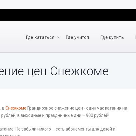
Где кататься
Где учится
Где купить
ение цен Снежкоме
. в
Снежкоме
Грандиозное снижение цен - о
дин час катания на
 рублей, в выходные и праздничные дни – 900 рублей!
атание. Не забыли никого – есть абонементы для детей и