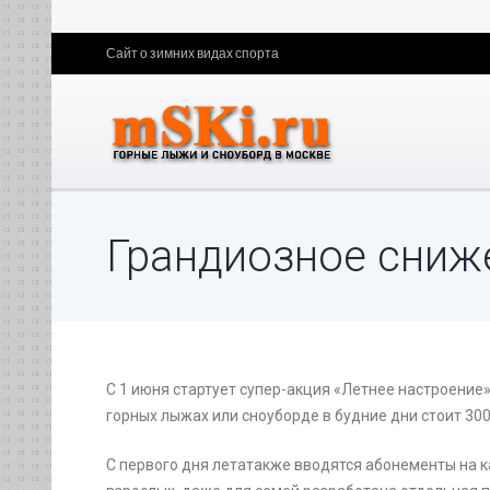
Сайт о зимних видах спорта
Грандиозное сниж
С 1 июня стартует супер-акция «Летнее настроение»
горных лыжах или сноуборде в будние дни стоит 300
С первого дня летатакже вводятся абонементы на к