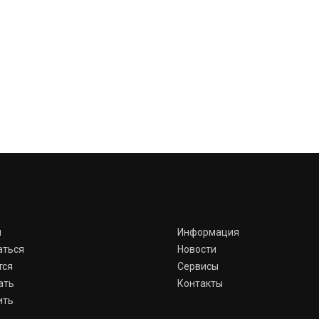
я
Информация
аться
Новости
тся
Сервисы
ать
Контакты
ить