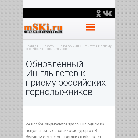
Главная
Новости
Обновленный Ишгль готов к приему
российских горнолыжников
Обновленный
Ишгль готов к
приему российских
горнолыжников
24 ноября открываются трассы на одном из
популярнейших австрийских курортов. В
будущем сезоне отдыхающих в Ishgl ждет