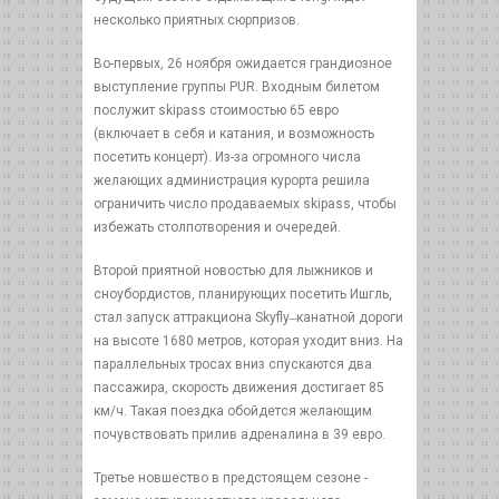
несколько приятных сюрпризов.
Во-первых, 26 ноября ожидается грандиозное
выступление группы PUR. Входным билетом
послужит skipass стоимостью 65 евро
(включает в себя и катания, и возможность
посетить концерт). Из-за огромного числа
желающих администрация курорта решила
ограничить число продаваемых skipass, чтобы
избежать столпотворения и очередей.
Второй приятной новостью для лыжников и
сноубордистов, планирующих посетить Ишгль,
стал запуск аттракциона Skyfly ̶ канатной дороги
на высоте 1680 метров, которая уходит вниз. На
параллельных тросах вниз спускаются два
пассажира, скорость движения достигает 85
км/ч. Такая поездка обойдется желающим
почувствовать прилив адреналина в 39 евро.
Третье новшество в предстоящем сезоне -