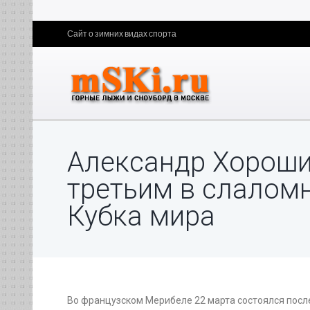
Сайт о зимних видах спорта
Александр Хороши
третьим в слалом
Кубка мира
Во французском Мерибеле 22 марта состоялся посл