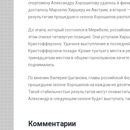
спортсмену Александру Хорошилову удалось в фина
досталось Марселю Хиршеру из Австрии, а второе 
результатам прошедшего сезона Хорошилов располо
До этапа, который состоялся в Мерибеле, российск
этом списке четвертую позицию. Они уступали Хирш
Кристофферсену. Удачное выступление в последней
Кристофферсена позади. Кроме третьего места в р
тринадцатым местом в общем горнолыжном зачете —
поднимались.
По мнению Валерия Цыганова, главы российской Фед
прошедшем сезоне Хорошилов на каждом из десяти с
Такой стабильностью результатов могут похвастать
Александр в следующем сезоне будет выступать так
Комментарии