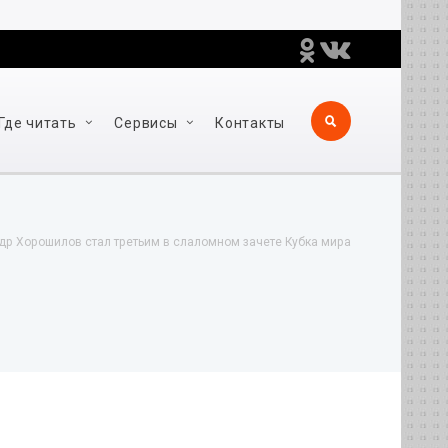
Где читать
Сервисы
Контакты
др Хорошилов стал третьим в слаломном зачете Кубка мира