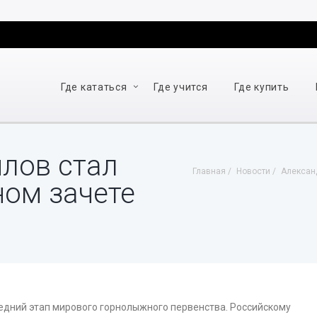
Где кататься
Где учится
Где купить
лов стал
Главная
Новости
Алексан
ном зачете
едний этап мирового горнолыжного первенства. Российскому