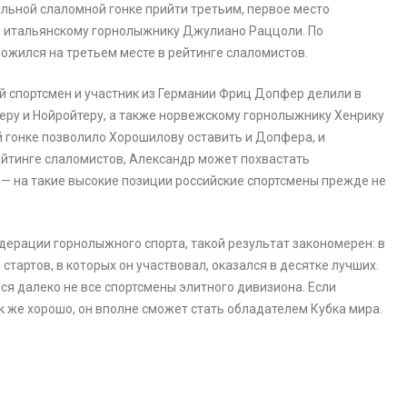
льной слаломной гонке прийти третьим, первое место
— итальянскому горнолыжнику Джулиано Раццоли. По
жился на третьем месте в рейтинге слаломистов.
ий спортсмен и участник из Германии Фриц Допфер делили в
еру и Нойройтеру, а также норвежскому горнолыжнику Хенрику
 гонке позволило Хорошилову оставить и Допфера, и
ейтинге слаломистов, Александр может похвастать
 на такие высокие позиции российские спортсмены прежде не
ерации горнолыжного спорта, такой результат закономерен: в
тартов, в которых он участвовал, оказался в десятке лучших.
ся далеко не все спортсмены элитного дивизиона. Если
 же хорошо, он вполне сможет стать обладателем Кубка мира.