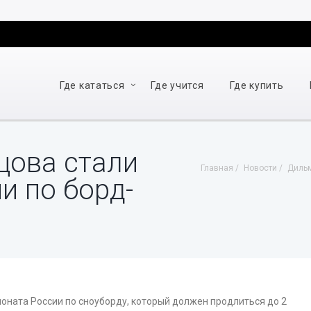
Где кататься
Где учится
Где купить
цова стали
Главная
Новости
Дильм
и по борд-
оната России по сноуборду, который должен продлиться до 2