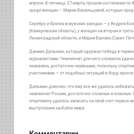
апреля. В пятницу, 27 марта, прошли состязания по
среди женщин — Марии Васильцовой, которые пред
Серебро и бронза в мужских заездах — у Андрея Бо
(Кемеровская область), у женщин на втором и трет
Ленинградской области, и Мария Валова (Санкт-Пете
Даниил Дильман, который одержал победу в первен
журналистами. Чемпионат для него сложился удач
оказались достаточно нервными, поскольку спортсм
участниками — от подобных ситуаций в борд-кроссе 
Дильман доволен, что ему все же удалось избежать 
чемпионат России, достаточно сложные и опасные. 
спортсмену удалось записать на свой счет первое 
выступление на Кубке мира.
Комментарии