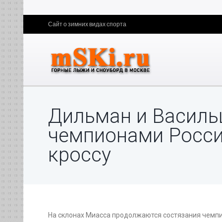
Сайт о зимних видах спорта
Дильман и Василь
чемпионами Росси
кроссу
На склонах Миасса продолжаются состязания чемпи