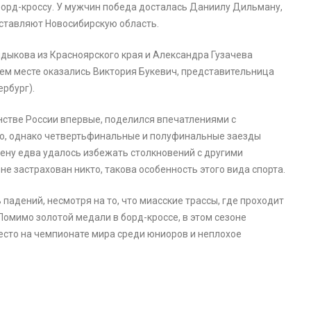
 борд-кроссу. У мужчин победа досталась Даниилу Дильману,
ставляют Новосибирскую область.
лдыкова из Красноярского края и Александра Гузачева
ьем месте оказались Виктория Букевич, представительница
рбург).
стве России впервые, поделился впечатлениями с
но, однако четвертьфинальные и полуфинальные заезды
ену едва удалось избежать столкновений с другими
не застрахован никто, такова особенность этого вида спорта.
падений, несмотря на то, что миасские трассы, где проходит
Помимо золотой медали в борд-кроссе, в этом сезоне
место на чемпионате мира среди юниоров и неплохое