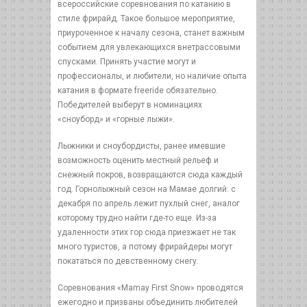
всероссийские соревнования по катанию в
стиле фрирайд. Такое большое мероприятие,
приуроченное к началу сезона, станет важным
событием для увлекающихся внетрассовыми
спусками. Принять участие могут и
профессионалы, и любители, но наличие опыта
катания в формате freeride обязательно.
Победителей выберут в номинациях
«сноуборд» и «горные лыжи».
Лыжники и сноубордисты, ранее имевшие
возможность оценить местный рельеф и
снежный покров, возвращаются сюда каждый
год. Горнолыжный сезон на Мамае долгий: с
декабря по апрель лежит пухлый снег, аналог
которому трудно найти где-то еще. Из-за
удаленности этих гор сюда приезжает не так
много туристов, а потому фрирайдеры могут
покататься по девственному снегу.
Соревнования «Mamay First Snow» проводятся
ежегодно и призваны объединить любителей