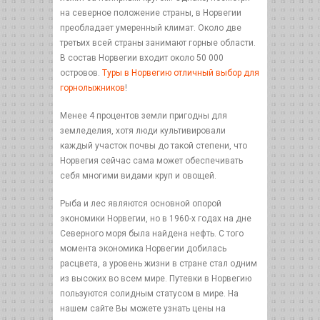
на северное положение страны, в Норвегии
преобладает умеренный климат. Около две
третьих всей страны занимают горные области.
В состав Норвегии входит около 50 000
островов.
Туры в Норвегию отличный выбор для
горнолыжников
!
Менее 4 процентов земли пригодны для
земледелия, хотя люди культивировали
каждый участок почвы до такой степени, что
Норвегия сейчас сама может обеспечивать
себя многими видами круп и овощей.
Рыба и лес являются основной опорой
экономики Норвегии, но в 1960-х годах на дне
Северного моря была найдена нефть. С того
момента экономика Норвегии добилась
расцвета, а уровень жизни в стране стал одним
из высоких во всем мире. Путевки в Норвегию
пользуются солидным статусом в мире. На
нашем сайте Вы можете узнать цены на