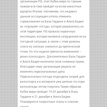
организации FIS, этап Кубка мира по горным
лыжам все-таки пройдет на всем известных
курортах Италии. Напомним, что недавно
данная ассоциация хотела отменить
соревнования на Валь Гардене и Альта Бадия
из «хорошей» погоды, которая разразилась на
этой территории. FIS провела первичную
инспекцию, которая выявила затруднения из-за
погодной ситуации, в связи с этим уровень
снега на склонах снизился до критической
точки. Но эта неделя принесла изменения –
резко похолодало. Дополнительно Валь Гарден
и Альта Бадия включили свои снежные пушки,
благодаря чему организация решила не
изменять первоначальные даты.
Первоночально погода подходила скорей для
велоспорта и в интернете уже шитили что пора
велосипеды оптом покупать.Таким образом,
Кубок мира пройдет 19-20 декабря в Валь
Гардене и 21 декабря в Альта Бадии.
Планируются скоростные этапы и слалом-
гигант.