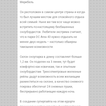
Мерибель.
Он расположен в самом центре страны и когда-
то был лучшим местом для спокойного отдыха
всей семьей. Ныне же там все чаще можно
встретить по-настоящему безбашенных
сноубордистов. Любители экстрима считают,
что в парке DC Area 43 нужно отдыхать не
менее двух недель – настолько обширны
тамошние возможности.
Склон сноупарка в длину составляет больше
1,2 км. Он поделен на 3 линии, тут будет
комфортно как новичкам, так и опытным
сноубордистам. Трехсотметровые железные
рейлы дадут возможность всем желающим
разместиться на склоне, а качество снежного
покрова обеспечат 24 снежных пушки,
беспрерывно работающие каждую ночь.
В создании суперпайпа на этом курорте