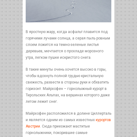
В яростную жару, когда асфальт плавится под
горячими лучами солнца, а серая пыль ровным
слоем ложится на темно-зеленые листья
деревьев, мечтается о прохладе морозного
утра, легком пушке искристого снега.
В такие минуты очень хочется высоко в горы,
чтобы вдохнуть полной грудью кристальную
свежесть, развести в стороны руки и обхватить
горизонт. Майрхофен – горнолыжный курорт в
Тирольских Альпах, на вершинах которого даже
летом лежит снег.
Майрхофен расположился в долине Циллерталь
и является одним из самых известных
курортов
Австрии
. Сюда приезжают маститые
горнолыжники, покорившие самые