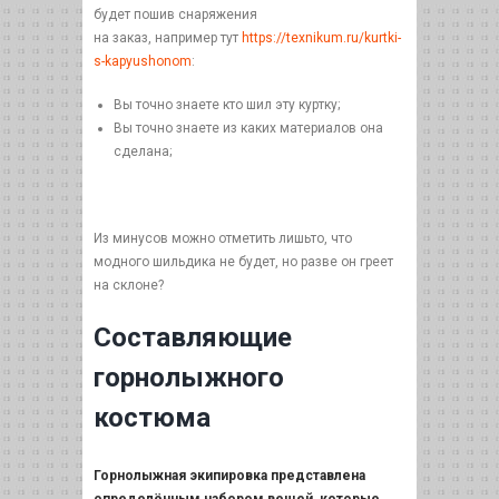
будет пошив снаряжения
на заказ, например тут
https://texnikum.ru/kurtki-
s-kapyushonom
:
Вы точно знаете кто шил эту куртку;
Вы точно знаете из каких материалов она
сделана;
Из минусов можно отметить лишьто, что
модного шильдика не будет, но разве он греет
на склоне?
Составляющие
горнолыжного
костюма
Горнолыжная экипировка представлена
определённым набором вещей, которые