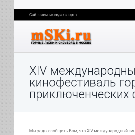
Сайт о зимних видах спорта
ХIV международн
кинофестиваль го
приключенческих
Мы рады сообщить Вам, что ХIV международный ки