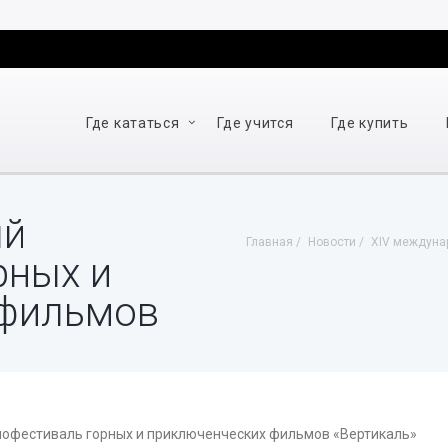
Где кататься
Где учится
Где купить
ый
Главная
Новости
ХIV междуна
рных и
 фильмов
нофестиваль горных и приключенческих фильмов «Вертикаль»