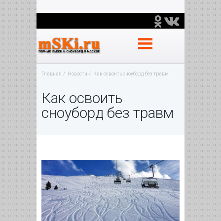
Главная
Новости
Как освоить сноуборд без травм
Как освоить
сноуборд без травм