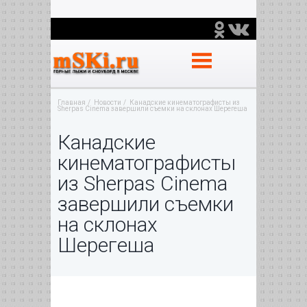
Главная
Новости
Канадские кинематографисты из
Sherpas Cinema завершили съемки на склонах Шерегеша
Канадские
кинематографисты
из Sherpas Cinema
завершили съемки
на склонах
Шерегеша