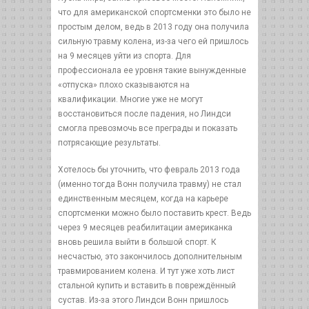
что для американской спортсменки это было не
простым делом, ведь в 2013 году она получила
сильную травму колена, из-за чего ей пришлось
на 9 месяцев уйти из спорта. Для
профессионала ее уровня такие вынужденные
«отпуска» плохо сказываются на
квалификации. Многие уже не могут
восстановиться после падения, но Линдси
смогла превозмочь все преграды и показать
потрясающие результаты.
Хотелось бы уточнить, что февраль 2013 года
(именно тогда Вонн получила травму) не стал
единственным месяцем, когда на карьере
спортсменки можно было поставить крест. Ведь
через 9 месяцев реабилитации американка
вновь решила выйти в большой спорт. К
несчастью, это закончилось дополнительным
травмированием колена. И тут уже хоть лист
стальной купить и вставить в повреждённый
сустав. Из-за этого Линдси Вонн пришлось