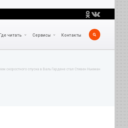
Где читать
Сервисы
Контакты
ем скоростного спуска в Валь Гардене стал Стивен Ньюман