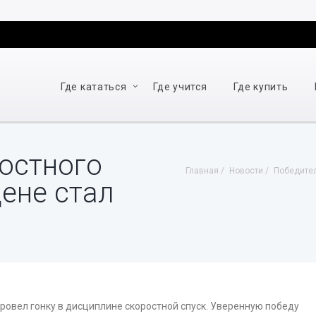
Где кататься
Где учится
Где купить
остного
Главная
Новости
Победител
дене стал
провел гонку в дисциплине скоростной спуск. Уверенную победу