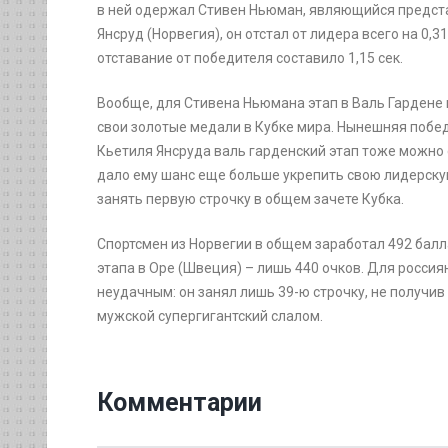
в ней одержал Стивен Ньюман, являющийся предст
Янсруд (Норвегия), он отстал от лидера всего на 0,3
отставание от победителя составило 1,15 сек.
Вообще, для Стивена Ньюмана этап в Валь Гардене 
свои золотые медали в Кубке мира. Нынешняя побед
Кьетиля Янсруда валь гарденский этап тоже можно 
дало ему шанс еще больше укрепить свою лидерскую
занять первую строчку в общем зачете Кубка.
Спортсмен из Норвегии в общем заработал 492 балл
этапа в Оре (Швеция) – лишь 440 очков. Для росси
неудачным: он занял лишь 39-ю строчку, не получив 
мужской супергигантский слалом.
Комментарии