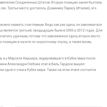
авителем Соединенных Штатов. Вторую позицию занял Кьетиль
1 сек. Третье место досталось Доминику Парису (Италия), его
можно назвать счастливым. Ведь как раз здесь он завоевал все
а является третьей, предыдущие были в 2006 и 2012 годах. Для
считать удачным, потому что завоеванное здесь второе место
 позицию в зачете по скоростному спуску, а также вновь
а, а у Марселя Хиршера, лидировавшего в Кубке мира после
янина Александра Глебова этап в Валь Гардене вышел
ни одного очка в Кубке мира. Также на этом этапе состоится