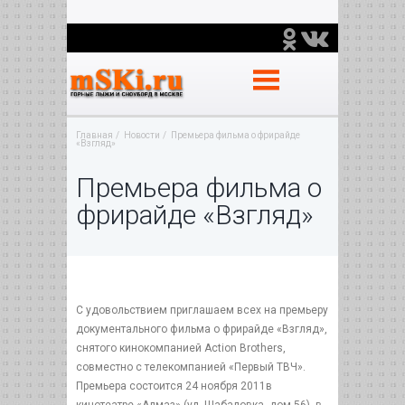
Главная
Новости
Премьера фильма о фрирайде
«Взгляд»
Премьера фильма о
фрирайде «Взгляд»
С удовольствием приглашаем всех на премьеру
документального фильма о фрирайде «Взгляд»,
снятого кинокомпанией Action Brothers,
совместно с телекомпанией «Первый ТВЧ».
Премьера состоится 24 ноября 2011в