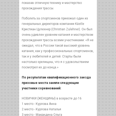
показав отличную технику и мастерство
прохождения трассы.
Поболеть за спортсменов приезжал один из
генеральных директоров компании Kästle
Кристиан Цулехнер (Christian Zulehner). Он был
очень удивлен уровнем катания и мастерством
прохождения трассы всеми участниками: «Я не
ожидал, что в России такой высокий уровень
катания, как у профессиональных спортсменов,
так и у любителей и детей. Старты были
настолько зрелищны, что я с удовольствием
посмотрел их до конца.»
По результатам квалификационного заезда
призовые места заняли следующие
участники соревнований:
НОВИЧКИ (ЖЕНЩИНЫ) в возрасте до 16
1 место - Курлова Анна
2 место - Курлова Наталья
3 место - Макридина Ольга