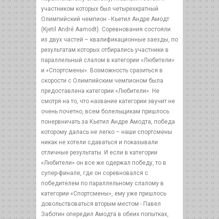
участником которых был четырехкратный
Олимпийский чемпион - Кьетил Андре Амодт
(Kjetil André Aamodt). Соревнования состояли
из двух частей – квалификационные заезды, по
результатам которых отбирались участники в
параллельный слалом в категории «Любители»
и «Спортсмены». Возможность сразиться в
скорости с Олимпийским чемпионом была
предоставлена категории «Любители». Не
смотря на то, что название категории звучит не
очень почетно, всем болельщикам пришлось
понервничать за Кьетил Андре Амодта, победа
которому далась не легко – наши спортсмены
никак не хотели сдаваться и показывали
отличные результаты. И если в категории
«Любители» он все же одержал победу, то в
супер-финале, где он соревновался с
победителем по параллельному слалому в
категории «Спортсмены», ему уже пришлось
довольствоваться вторым местом - Павел
Заботин опередил Амодта в обеих попытках,