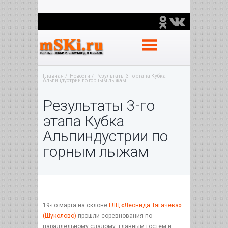
Главная
Новости
Результаты 3-го этапа Кубка
Альпиндустрии по горным лыжам
Результаты 3-го
этапа Кубка
Альпиндустрии по
горным лыжам
19-го марта на склоне
ГЛЦ «Леонида Тягачева»
(Шуколово)
прошли соревнования по
параллельному слалому, главным гостем и