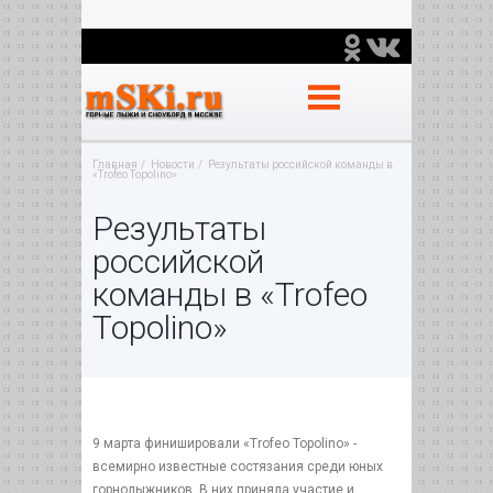
Главная
Новости
Результаты российской команды в
«Trofeo Topolino»
Результаты
российской
команды в «Trofeo
Topolino»
9 марта финишировали «Trofeo Topolino» -
всемирно известные состязания среди юных
горнолыжников. В них приняла участие и