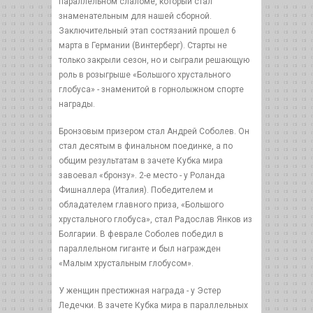
параллельном слаломе, который стал
знаменательным для нашей сборной.
Заключительный этап состязаний прошел 6
марта в Германии (Винтерберг). Старты не
только закрыли сезон, но и сыграли решающую
роль в розыгрыше «Большого хрустального
глобуса» - знаменитой в горнолыжном спорте
награды.
Бронзовым призером стал Андрей Соболев. Он
стал десятым в финальном поединке, а по
общим результатам в зачете Кубка мира
завоевал «бронзу». 2-е место - у Роланда
Фишналлера (Италия). Победителем и
обладателем главного приза, «Большого
хрустального глобуса», стал Радослав Янков из
Болгарии. В феврале Соболев победил в
параллельном гиганте и был награжден
«Малым хрустальным глобусом».
У женщин престижная награда - у Эстер
Ледечки. В зачете Кубка мира в параллельных