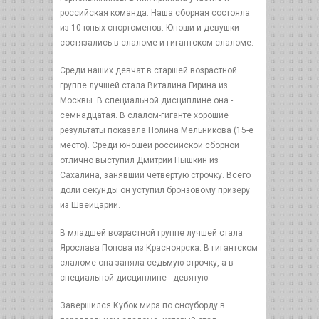
российская команда. Наша сборная состояла
из 10 юных спортсменов. Юноши и девушки
состязались в слаломе и гигантском слаломе.
Среди наших девчат в старшей возрастной
группе лучшей стала Виталина Гирина из
Москвы. В специальной дисциплине она -
семнадцатая. В слалом-гиганте хорошие
результаты показала Полина Мельникова (15-е
место). Среди юношей российской сборной
отлично выступил Дмитрий Пышкин из
Сахалина, занявший четвертую строчку. Всего
доли секунды он уступил бронзовому призеру
из Швейцарии.
В младшей возрастной группе лучшей стала
Ярослава Попова из Красноярска. В гигантском
слаломе она заняла седьмую строчку, а в
специальной дисциплине - девятую.
Завершился Кубок мира по сноуборду в