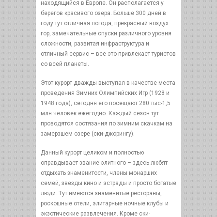
находящийся в Европе. Он располагается у
берегов красивого озера. Больше 300 дней в
году тут отличная погода, прекрасный воздух
гор, замечательные спуски различного уровня
сложности, развитая инфраструктура и
отличный сервис – все это привлекает туристов
со всей планеты.
Этот курорт дважды выступал в качестве места
проведения Зимних Олимпийских Игр (1928 и
1948 года), сегодня его посещают 280 тыс-1,5
млн человек ежегодно. Каждый сезон тут
проводятся состязания по зимним скачкам на
замерзшем озере (ски-джорингу).
Данный курорт целиком и полностью
оправдывает звание элитного – здесь любят
отдыхать знаменитости, члены монарших
семей, звезды кино и эстрады и просто богатые
люди. Тут имеются знаменитые рестораны,
роскошные отели, элитарные ночные клубы и
экзотические развлечения. Кроме ски-