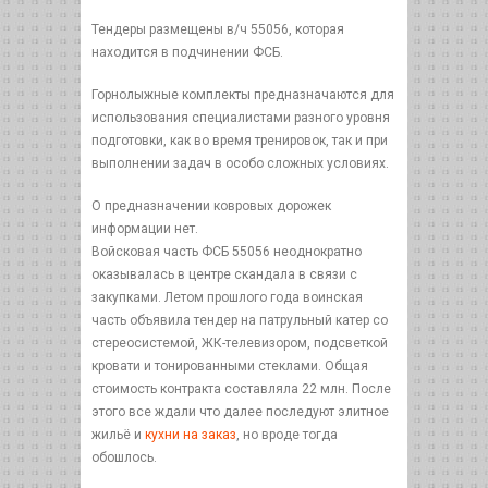
Тендеры размещены в/ч 55056, которая
находится в подчинении ФСБ.
Горнолыжные комплекты предназначаются для
использования специалистами разного уровня
подготовки, как во время тренировок, так и при
выполнении задач в особо сложных условиях.
О предназначении ковровых дорожек
информации нет.
Войсковая часть ФСБ 55056 неоднократно
оказывалась в центре скандала в связи с
закупками. Летом прошлого года воинская
часть объявила тендер на патрульный катер со
стереосистемой, ЖК-телевизором, подсветкой
кровати и тонированными стеклами. Общая
стоимость контракта составляла 22 млн. После
этого все ждали что далее последуют элитное
жильё и
кухни на заказ
, но вроде тогда
обошлось.