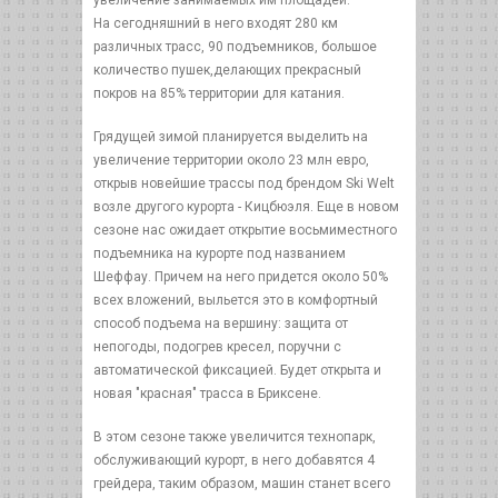
увеличение занимаемых им площадей.
На сегодняшний в него входят 280 км
различных трасс, 90 подъемников, большое
количество пушек,делающих прекрасный
покров на 85% территории для катания.
Грядущей зимой планируется выделить на
увеличение территории около 23 млн евро,
открыв новейшие трассы под брендом Ski Welt
возле другого курорта - Кицбюэля. Еще в новом
сезоне нас ожидает открытие восьмиместного
подъемника на курорте под названием
Шеффау. Причем на него придется около 50%
всех вложений, выльется это в комфортный
способ подъема на вершину: защита от
непогоды, подогрев кресел, поручни с
автоматической фиксацией. Будет открыта и
новая "красная" трасса в Бриксене.
В этом сезоне также увеличится технопарк,
обслуживающий курорт, в него добавятся 4
грейдера, таким образом, машин станет всего