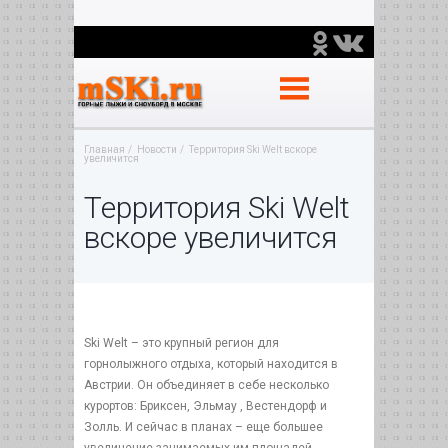
Главная
Новости
Территория Ski Welt вскоре
увеличится
Территория Ski Welt
вскоре увеличится
Ski Welt – это крупный регион для
горнолыжного отдыха, который находится в
Австрии. Он объединяет в себе несколько
курортов: Бриксен, Эльмау , Вестендорф и
Золль. И сейчас в планах – еще большее