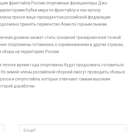
рации фристайла России спортивные функционеры Джо
иректорами Кубка мира по фристайлу и ски-кроссу
авлена прессе вице-президентом российской федерации
редложено принять первенство Азии по горным лыжам.
нечная долина» может стать основной тренировочной точкой
нее спортсмены готовились к соревнованиям в других странах,
и сборы на территорию России.
и в теплое время года спортсмены будут продолжать готовиться
 Но зимой члены российской сборной смогут проводить сборы в
-кросса и слоупстайла, которые отвечают самым высоким
оторой доработки.