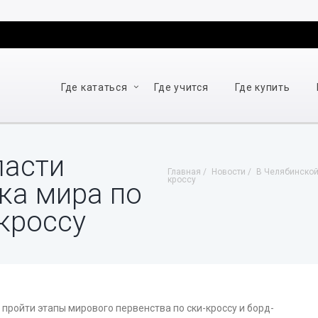
Где кататься
Где учится
Где купить
ласти
Главная
Новости
В Челябинской 
кроссу
ка мира по
-кроссу
пройти этапы мирового первенства по ски-кроссу и борд-