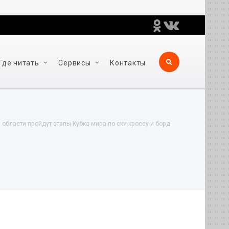
Где читать
Сервисы
Контакты
области пройдут этапы Кубка мира по ски-кроссу и борд-