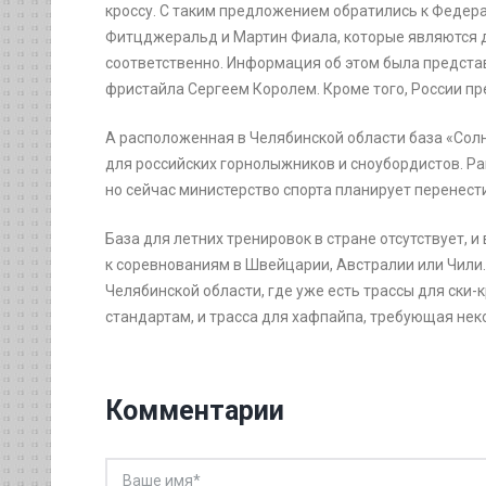
кроссу. С таким предложением обратились к Феде
Фитцджеральд и Мартин Фиала, которые являются д
соответственно. Информация об этом была предст
фристайла Сергеем Королем. Кроме того, России п
А расположенная в Челябинской области база «Сол
для российских горнолыжников и сноубордистов. Ра
но сейчас министерство спорта планирует перенест
База для летних тренировок в стране отсутствует, 
к соревнованиям в Швейцарии, Австралии или Чили.
Челябинской области, где уже есть трассы для ски
стандартам, и трасса для хафпайпа, требующая нек
Комментарии