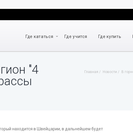
Где кататься
Где учится
Где купить
гион "4
Главная
Новости
В горн
трассы
оторый находится в Швейцарии, в дальнейшем будет