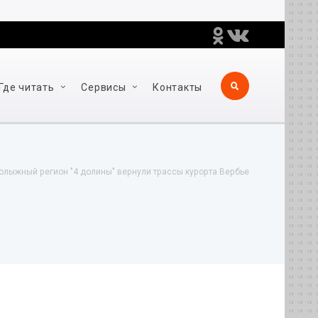
Где читать
Сервисы
Контакты
олыжный регион "4 долины" вернули трассы курорта Вербье