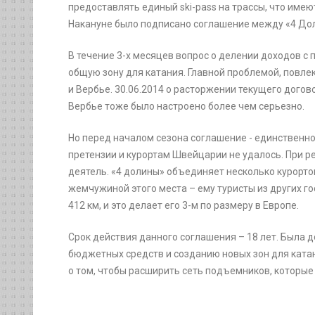
предоставлять единый ski-pass на трассы, что имеют
Накануне было подписано соглашение между «4 До
В течение 3-х месяцев вопрос о делении доходов с
общую зону для катания. Главной проблемой, повлек
и Вербье. 30.06.2014 о расторжении текущего догов
Вербье тоже было настроено более чем серьезно.
Но перед началом сезона соглашение - единственн
претензии и курортам Швейцарии не удалось. При 
деятель. «4 долины» объединяет несколько курортов
жемчужиной этого места – ему туристы из других г
412 км, и это делает его 3-м по размеру в Европе.
Срок действия данного соглашения – 18 лет. Была 
бюджетных средств и созданию новых зон для катан
о том, чтобы расширить сеть подъемников, которые 