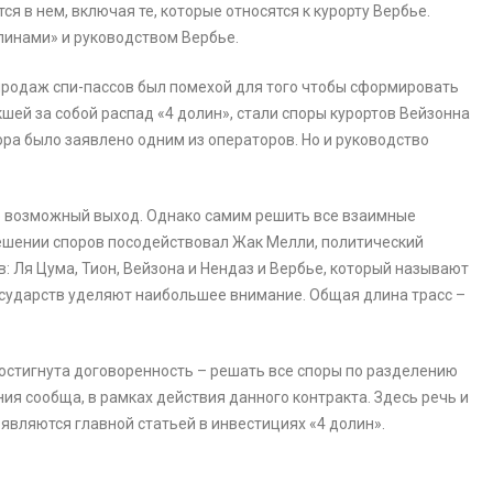
ся в нем, включая те, которые относятся к курорту Вербье.
линами» и руководством Вербье.
 продаж спи-пассов был помехой для того чтобы сформировать
шей за собой распад «4 долин», стали споры курортов Вейзонна
ора было заявлено одним из операторов. Но и руководство
о возможный выход. Однако самим решить все взаимные
решении споров посодействовал Жак Мелли, политический
: Ля Цума, Тион, Вейзона и Нендаз и Вербье, который называют
осударств уделяют наибольшее внимание. Общая длина трасс –
достигнута договоренность – решать все споры по разделению
ия сообща, в рамках действия данного контракта. Здесь речь и
являются главной статьей в инвестициях «4 долин».