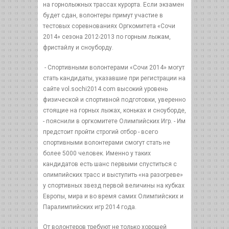
на горнолыжных трассах курорта. Если экзамен
будет сдан, волонтеры примут участие в
тестовых соревнованиях Оргкомитета «Сочи
2014» сезона 2012-2013 по горным лыжам,
фристайлу и сноуборду.
- Спортивными волонтерами «Сочи 2014» могут
стать кандидаты, указавшие при регистрации на
сайте vol.sochi2014.com высокий уровень
физической и спортивной подготовки, уверенно
стоящие на горных лыжах, коньках и сноуборде,
- пояснили в оргкомитете Олимпийских Игр. - Им
предстоит пройти строгий отбор - всего
спортивными волонтерами смогут стать не
более 5000 человек. Именно у таких
кандидатов есть шанс первыми спуститься с
олимпийских трасс и выступить «на разогреве»
у спортивных звезд первой величины на кубках
Европы, мира и во время самих Олимпийских и
Паралимпийских игр 2014 года.
От волонтеров требуют не только хорошей