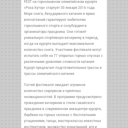
FEST на горнолыжном олимпийском курорте
«Роза Хутор» стартует 30 января 2016 года.
Море снега, безудержного катания и ярких
впечатлений гарантируют любителям
горнолыжного спорта и сноубординга
организаторы праздника. Они готовят
уникальную спортивную вечеринку в период,
когда на курорте выпадает максимальное
количество снега. Участники фестиваля могут
испытать себя на 77 открытых горных спусках с
различными уровнями сложности катания.
Курорт предлагает подготовительные трассы и
трассы олимпийского катания.
Гостей фестиваля ожидает огромное
количество сюрпризов и приятных
неожиданностей. В программе предусмотрено
проведение вечеринки в стили гавайского
праздника в современном аквацентре курорта,
барбекю на горных склонах с бесплатными
угощениями, танцы, мастер-классы известных
инструкторов, множество розыгрышей, игр и